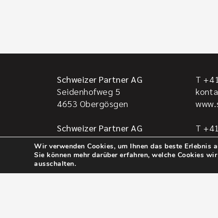
Schweizer Partner AG
T +41
Seidenhofweg 5
kont
4653
Obergösgen
www.
Schweizer Partner AG
T +41
Steuerservice
steu
Wir verwenden Cookies, um Ihnen das beste Erlebnis au
Im Bättel 301
Sie können mehr darüber erfahren, welche Cookies wir
4618
Boningen
ausschalten.
Gehrenstrasse 17
5018
Erlinsbach AG