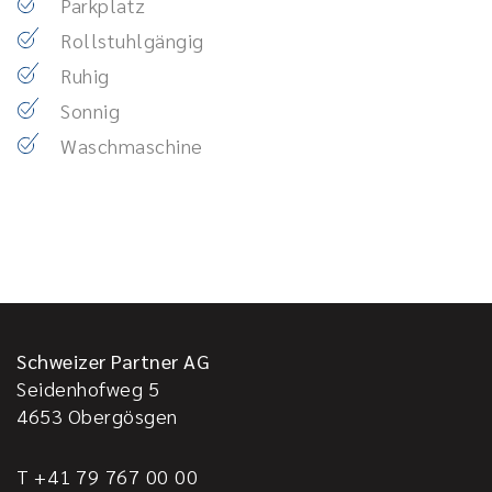
Parkplatz
Rollstuhlgängig
Ruhig
Sonnig
Waschmaschine
Schweizer Partner AG
Seidenhofweg 5
4653
Obergösgen
T +41 79 767 00 00