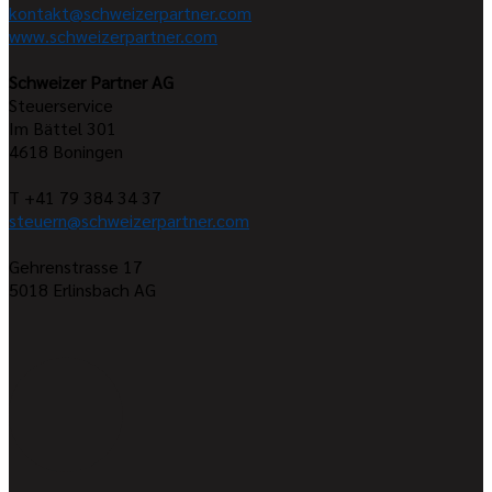
kontakt@schweizerpartner.com
www.schweizerpartner.com
Schweizer Partner AG
Steuerservice
Im Bättel 301
4618
Boningen
T +41 79 384 34 37
steuern@schweizerpartner.com
Gehrenstrasse 17
5018
Erlinsbach AG