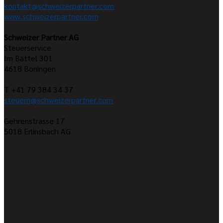
kontakt@schweizerpartner.com
www.schweizerpartner.com
Schweizer Partner AG
Steuerservice
Im Bättel 301
4618
Boningen
T +41 79 384 34 37
steuern@schweizerpartner.com
Gehrenstrasse 17
5018
Erlinsbach AG